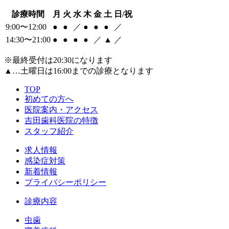
診療時間
月
火
水
木
金
土
日/祝
9:00〜12:00
●
●
／
●
●
●
／
14:30〜21:00
●
●
●
●
／
▲
／
※最終受付は20:30になります
▲
…土曜日は16:00までの診療となります
TOP
初めての方へ
医院案内・アクセス
吉田歯科医院の特徴
スタッフ紹介
求人情報
感染症対策
新着情報
プライバシーポリシー
診療内容
虫歯